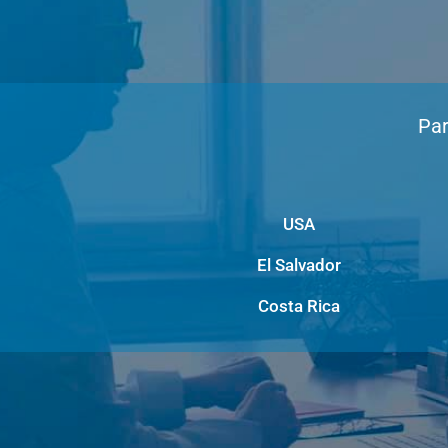
Par
USA
El Salvador
Costa Rica