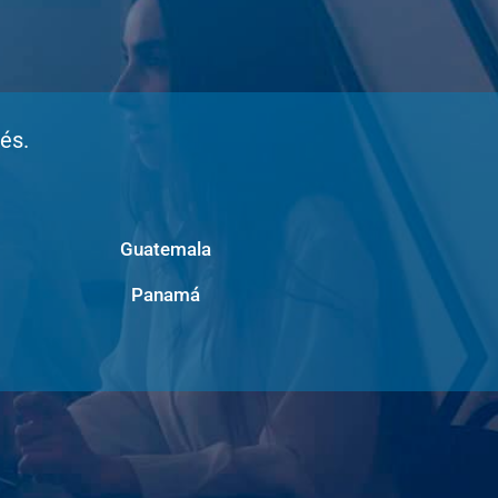
rés.
Guatemala
Panamá